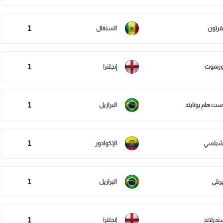
1
يفرتون
السنغال
1
ورنموث
إنجلترا
1
ست هام يونايتد
البرازيل
1
شيلسي
الإكوادور
1
رنلي
البرازيل
1
ندرلاند
إنجلترا