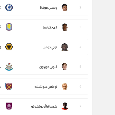
2
ت
ويسلي فوفانا
3
أ
ازرى كونسا
4
و
توتي جوميز
5
ن
أنتوني جوردون
6
و
توماس سوتشيك
7
بي
شيموانيا أوجوتشوكو