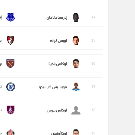
14
إ
إدريسا جانا جاي
15
ب
لويس كوك
16
و
لوكاس باكيتا
17
ت
مويسيس كايسيدو
18
بي
لوكاس بيرس
19
س
لوكا أونيون