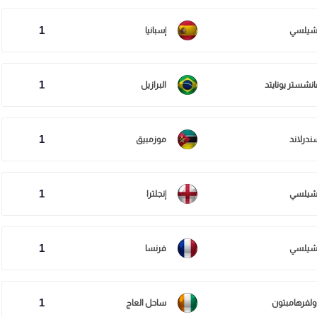
1
شيلسي
إسبانيا
1
انشستر يونايتد
البرازيل
1
ندرلاند
موزمبيق
1
شيلسي
إنجلترا
1
شيلسي
فرنسا
1
ولفرهامبتون
ساحل العاج