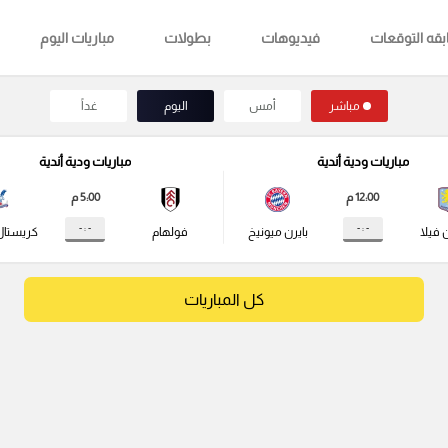
قه التوقعات
فيديوهات
بطولات
مباريات اليوم
مباشر
أمس
اليوم
غداً
مباريات ودية أندية
مباريات ودية أندية
12:00 م
5:00 م
- : -
- : -
 فيلا
بايرن ميونيخ
فولهام
كريستال
كل المباريات