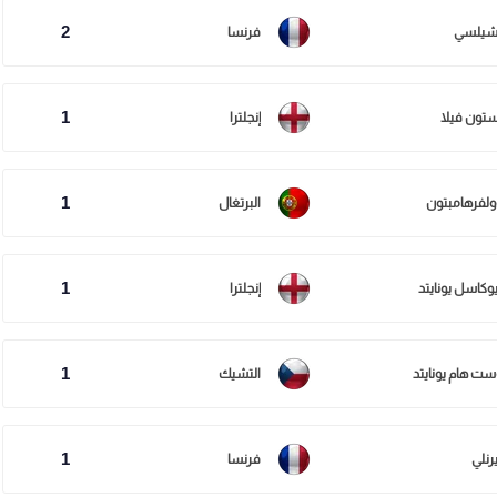
2
شيلسي
فرنسا
1
ستون فيلا
إنجلترا
1
ولفرهامبتون
البرتغال
1
يوكاسل يونايتد
إنجلترا
1
ست هام يونايتد
التشيك
1
رنلي
فرنسا