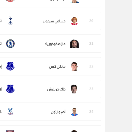
20
ت
كسافي سيمونز
21
ت
مارك كوكوريلا
22
إ
مايكل كيين
23
إ
جاك جريليش
24
ك
آدم وارتون