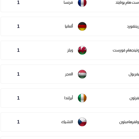
1
ست هام يونايتد
فرنسا
1
رينتفورد
ألمانيا
1
وتينجهام فورست
ويلز
1
يفربول
المجر
1
يفرتون
أيرلندا
1
ولفرهامبتون
التشيك