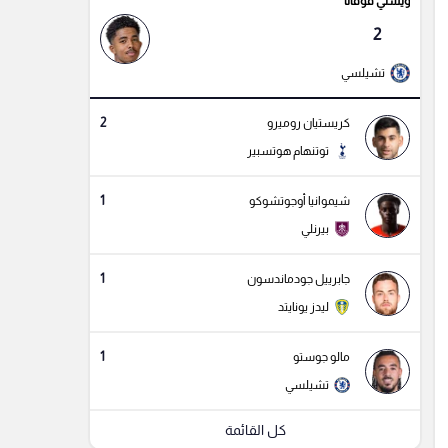
ويسلي فوفانا
2
تشيلسي
2
كريستيان روميرو
توتنهام هوتسبير
1
شيموانيا أوجوتشوكو
بيرنلي
1
جابرييل جودماندسون
ليدز يونايتد
1
مالو جوستو
تشيلسي
كل القائمة