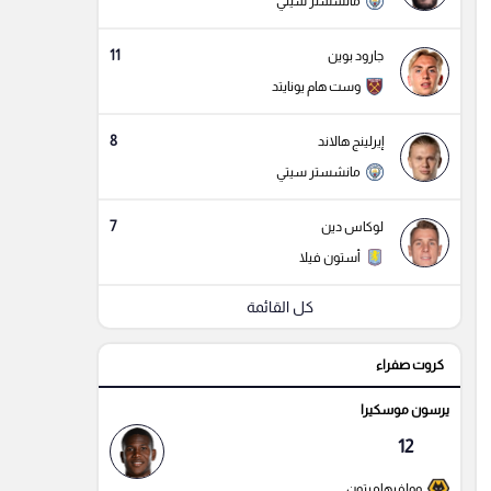
مانشستر سيتي
11
جارود بوين
وست هام يونايتد
8
إيرلينج هالاند
مانشستر سيتي
7
لوكاس دين
أستون فيلا
كل القائمة
كروت صفراء
يرسون موسكيرا
12
وولفرهامبتون