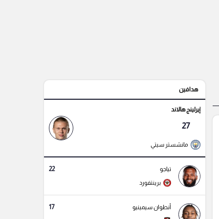
هدافين
إيرلينج هالاند
27
مانشستر سيتي
22
تياجو
برينتفورد
17
أنطوان سيمينيو