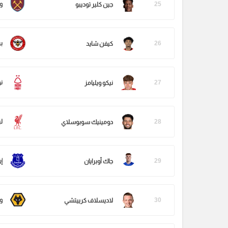
25
و
جين كلير توديبو
26
ب
كيفن شايد
27
ن
نيكو ويليامز
28
ل
دومينيك سوبوسلاي
29
إ
جاك أوبرايان
30
و
لاديسلاف كرييتشي