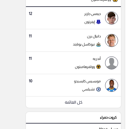
12
جيمس جارنر
إيفرتون
11
دانيال برن
نيوكاسل يونايتد
11
أندريه
وولفرهامبتون
10
مويسيس كايسيدو
تشيلسي
كل القائمة
كروت حمراء