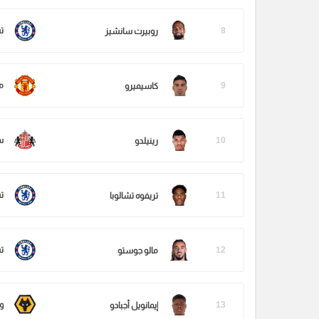
8
ت
روبيرت سانشيز
9
م
كاسيميرو
10
س
رينيلدو
11
ت
تريفوه تشالوبا
12
ت
مالو جوستو
13
و
إيمانويل أجبادو