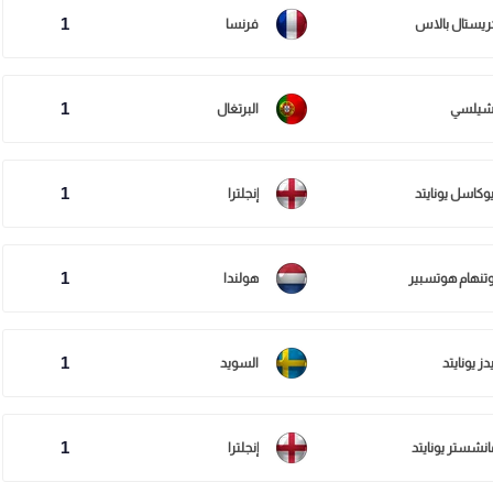
1
ريستال بالاس
فرنسا
1
شيلسي
البرتغال
1
يوكاسل يونايتد
إنجلترا
1
وتنهام هوتسبير
هولندا
1
دز يونايتد
السويد
1
انشستر يونايتد
إنجلترا