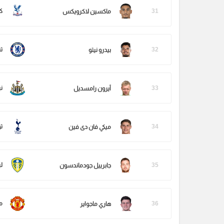
31
ك
ماكسين لاكرويكس
32
ت
بيدرو نيتو
33
ن
آيرون رامسديل
34
ت
ميكي فان دى فين
35
لي
جابرييل جودماندسون
36
م
هاري ماجواير