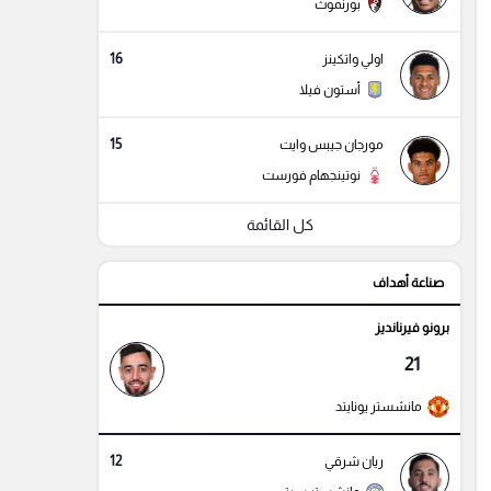
بورنموث
16
اولي واتكينز
أستون فيلا
15
مورجان جيبس وايت
نوتينجهام فورست
كل القائمة
صناعة أهداف
برونو فيرنانديز
21
مانشستر يونايتد
12
ريان شرقي