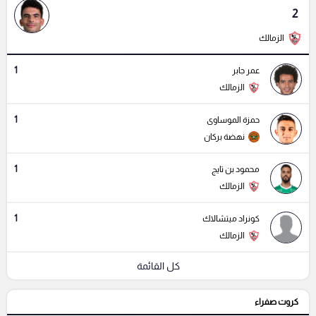
2
الزمالك
1
عمر جابر
الزمالك
1
حمزة الموساوى
نهضة بركان
1
محمود بن تايج
الزمالك
1
كونراد ميتشالاك
الزمالك
كل القائمة
كروت صفراء