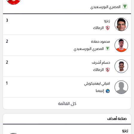
المصري البورسعيدي
3
زيزو
الزمالك
2
محمود حمادة
المصري البورسعيدي
2
حسام أشرف
الزمالك
1
افياني ايهميكويلي
إنييمبا
كل القائمة
صناعة أهداف
زيزو