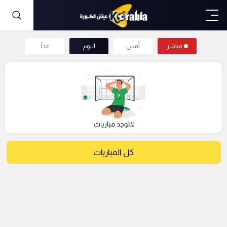
مباشر
أمس
اليوم
غداً
كل المباريات