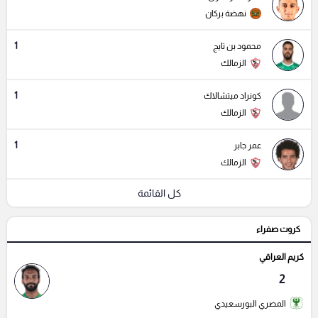
نهضة بركان
1
محمود بن تايج
الزمالك
1
كونراد ميتشالاك
الزمالك
1
عمر جابر
الزمالك
كل القائمة
كروت صفراء
كريم العراقي
2
المصري البورسعيدي