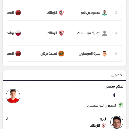
3
محمود بن تايج
الزمالك
المغرب
4
كونراد ميتشالاك
الزمالك
بولندا
5
حمزة الموساوى
نهضة بركان
المغرب
هدافين
صلاح محسن
4
المصري البورسعيدي
3
زيزو
الزمالك