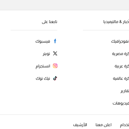
خبار & مالتيميديا
تابعنا على
نفوجرافيك
فيسبوك
رة مصرية
تويتر
رة عربية
انستجرام
رة عالمية
تيك توك
قارير
يديوهات
خدام
اعلن معنا
الأرشيف