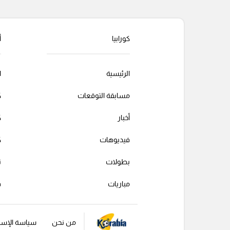
كورابيا
أ
الرئيسية
ا
مسابقة التوقعات
ك
أخبار
ك
فيديوهات
ك
بطولات
ت
مباريات
ف
من نحن
سياسة الإست