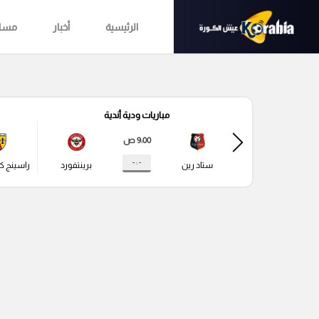
الرئيسية
أخبار
مساب
مباريات ودية أندية
9:00 ص
- : -
ستاد رين
برينتفورد