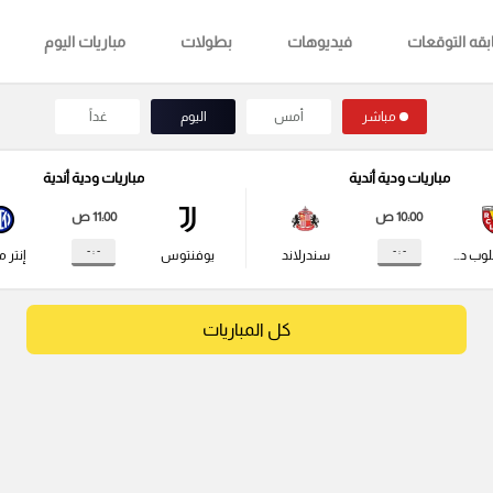
قه التوقعات
فيديوهات
بطولات
مباريات اليوم
مباشر
أمس
اليوم
غداً
مباريات ودية أندية
مباريات ودية أندية
10:00 ص
11:00 ص
- : -
- : -
راسينج كلوب دي لانس
سندرلاند
يوفنتوس
إنتر م
كل المباريات